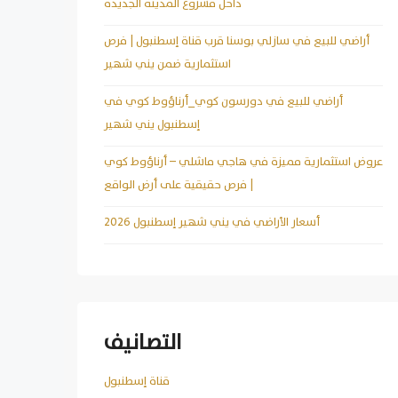
داخل مشروع المدينة الجديدة
أراضي للبيع في سازلي بوسنا قرب قناة إسطنبول | فرص
استثمارية ضمن يني شهير
أراضي للبيع في دورسون كوي_أرناؤوط كوي في
إسطنبول يني شهير
عروض استثمارية مميزة في هاجي ماشلي – أرناؤوط كوي
| فرص حقيقية على أرض الواقع
أسعار الأراضي في يني شهير إسطنبول 2026
التصانيف
قناة إسطنبول