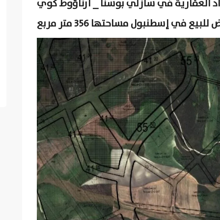
 العقارية في سازلي بوسنا _ أرناؤوط كوي
 للبيع في إسطنبول مساحتها 356 متر مربع