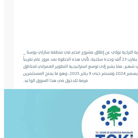
ية التركية توكي عن إطلاق مشروع ضخم في منطقة سازلي بوسنا _
أرناؤوط كوي، يهدف إلى بناء 18 مجمعًا سكنيًا يضم ما يقارب 23 ألف وحدة سكنية، تأتي هذه الخطوة بعد مرور عام تقريباً
هير، مما يشير إلى توسع استراتيجية التطوير العمراني لمناطق
جديدة واعدة، وقد تم الإعلان عن بدء المناقصات بتاريخ 23 ديسمبر 2024 وتستمر حتى 9 يناير 2025، وهو ما يمنح المستثمرين
فرصة للدخول في هذا السوق الواعد.