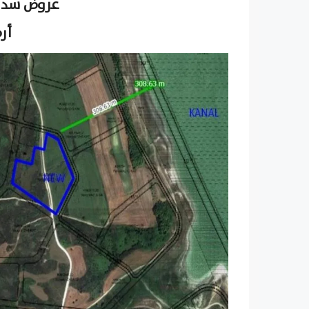
عروض سداد
أرض