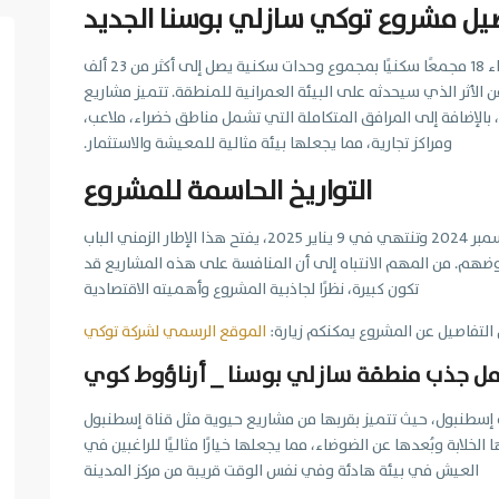
يل مشروع توكي سازلي بوسنا الجديد
بناءاً على المعلومات المنشورة، سيشمل المشروع إنشاء 18 مجمعًا سكنيًا بمجموع وحدات سكنية يصل إلى أكثر من 23 ألف
أثر الذي سيحدثه على البيئة العمرانية للمنطقة. تتميز مشاريع
، بالإضافة إلى المرافق المتكاملة التي تشمل مناطق خضراء، ملاعب،
ومراكز تجارية، مما يجعلها بيئة مثالية للمعيشة والاستثمار.
التواريخ الحاسمة للمشروع
بما أن المواعيد الرسمية لبدء المناقصات تبدأ في 23 ديسمبر 2024 وتنتهي في 9 يناير 2025، يفتح هذا الإطار الزمني الباب
روضهم. من المهم الانتباه إلى أن المنافسة على هذه المشاريع قد
تكون كبيرة، نظرًا لجاذبية المشروع وأهميته الاقتصادية
 التفاصيل عن المشروع يمكنكم زيارة:
الموقع الرسمي لشركة توكي
ل جذب منطقة سازلي بوسنا _ أرناؤوط كوي
 إسطنبول، حيث تتميز بقربها من مشاريع حيوية مثل قناة إسطنبول
الخلابة وبُعدها عن الضوضاء، مما يجعلها خيارًا مثاليًا للراغبين في
العيش في بيئة هادئة وفي نفس الوقت قريبة من مركز المدينة