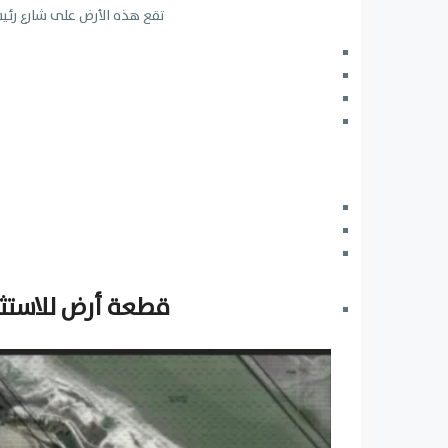
تقع هذه الأرض على شارع رئيسي بعرض 55 متر، وهو ما يمنحها قيمة تجار
قطعة أرض للاستث