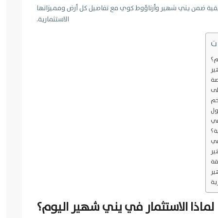
3 فرص استثمارية حقيقية ضمن يني شهير وأرناؤوط كوي مع تفاصيل كل أرض ومميزاتها
الاستثمارية.
ت
م؟
ير
صة
لى
خم
ول
ضي
ة؟
ضي
ير
قة
ير
ية
لماذا الاستثمار في يني شهير اليوم؟