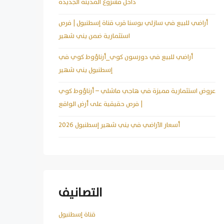
داخل مشروع المدينة الجديدة
أراضي للبيع في سازلي بوسنا قرب قناة إسطنبول | فرص
استثمارية ضمن يني شهير
أراضي للبيع في دورسون كوي_أرناؤوط كوي في
إسطنبول يني شهير
عروض استثمارية مميزة في هاجي ماشلي – أرناؤوط كوي
| فرص حقيقية على أرض الواقع
أسعار الأراضي في يني شهير إسطنبول 2026
التصانيف
قناة إسطنبول