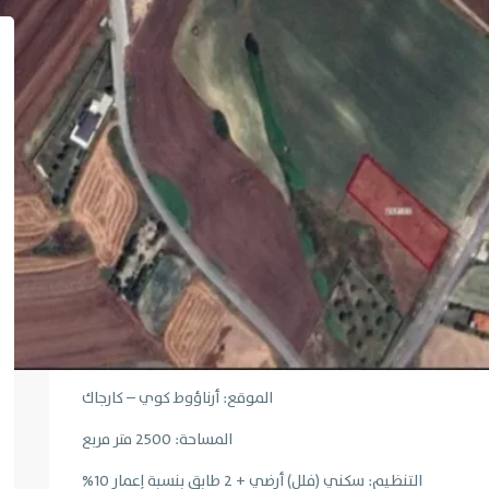
الموقع: أرناؤوط كوي – كارجاك
المساحة: 2500 متر مربع
التنظيم: سكني (فلل) أرضي + 2 طابق بنسبة إعمار 10%