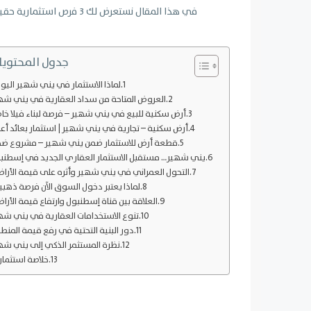
في هذا المقال نستعرض لك 
جدول المحتويا
لماذا الاستثمار في يني شهير اليو
العروض المتاحة من سداد العقارية في يني شه
أرض سكنية للبيع في يني شهير – فرصة لبناء فيلا خا
أرض سكنية – تجارية في يني شهير | استثمار بعائد أع
قطعة أرض للاستثمار ضمن يني شهير – مشروع ض
يني شهير… مستقبل الاستثمار العقاري الجديد في إسطنب
التحول العمراني في يني شهير وأثره على قيمة الأرا
لماذا يعتبر دخول السوق الآن فرصة ذهبي
العلاقة بين قناة إسطنبول وارتفاع قيمة الأرا
تنوع الاستخدامات العقارية في يني شه
دور البنية التحتية في رفع قيمة المنط
نظرة المستثمر الذكي إلى يني شه
خلاصة استثمار