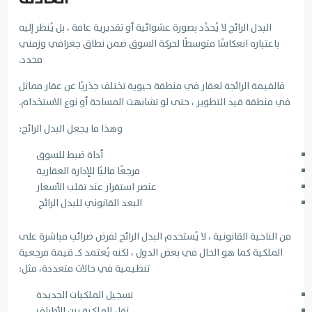
البدل الرائج لا يُحدَّد بصورة عشوائية أو تقديرية عامة ، بل يُنظر إليه
باعتباره انعكاسًا متوسطًا لحركة السوق ضمن نطاق جغرافي وزمني
محدد.
فالقيمة الرائجة لعقار في منطقة حيوية تختلف جذريًا عن عقار مماثل
في منطقة قيد التطوير ، حتى لو تشابهت المساحة أو نوع الاستخدام.
وهذا ما يجعل البدل الرائج:
أداة ضبط للسوق
مرجعًا ماليًا للإدارة العقارية
عنصر استقرار عند تقلب الأسعار
البعد القانوني للبدل الرائج
من الناحية القانونية ، لا يُستخدم البدل الرائج لفرض ضرائب مباشرة على
الملكية كما هو الحال في بعض الدول ، لكنه يُعتمد كـ قيمة مرجعية
تنظيمية في حالات متعددة، مثل:
تسجيل الملكيات الجديدة
نقل الملكية بين الأطراف