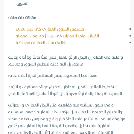
السوق.
مقالات ذات صلة :
مستقبل السوق العقاري في تركيا 2026
الضرائب على العقارات في تركيا | معلومات مفصلة
تكاليف شراء العقارات في تركيا
و عليه في الختام إن البدل الرائج للعقار ليس عبئًا ماليًا ولا أداة رقابية
صارمة، بل آلية ذكية لتنظيم السوق وحمايته.
فهم هذا المفهوم يمنح المستثمر قدرة أعلى على:
التخطيط المالي ، تقدير المخاطر ، تحقيق عوائد مستقرة ، و لا يُعد
الوعي بالقيمة الرائجة ترفًا معرفيًا، بل شرطًا أساسيًا للاستثمار الناجح.
و في سوق تتشابك فيه مفاهيم مثل البدل العقاري و الضرائب
والتقييم الحقيقي للعقار، تبرز شركة سداد العقارية كجهة استشارية
موثوقة تساعد المستثمر على اتخاذ قرار واضح ومدروس ، تعتمد سداد
العقارية على تحليل واقعي للقيمة الفعلية للعقار ، بعيدًا عن
التقديرات المبالغ بها ، مع شرح دقيق لتأثير البدل العقاري على