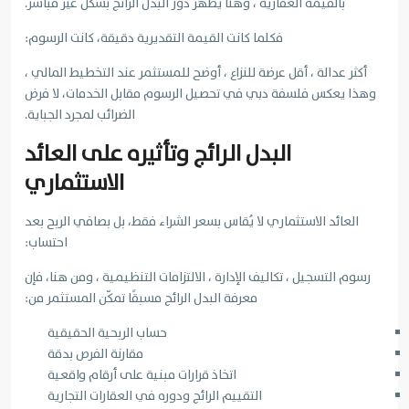
بالقيمة العقارية ، وهنا يظهر دور البدل الرائج بشكل غير مباشر.
فكلما كانت القيمة التقديرية دقيقة، كانت الرسوم:
أكثر عدالة ، أقل عرضة للنزاع ، أوضح للمستثمر عند التخطيط المالي ،
وهذا يعكس فلسفة دبي في تحصيل الرسوم مقابل الخدمات، لا فرض
الضرائب لمجرد الجباية.
البدل الرائج وتأثيره على العائد
الاستثماري
العائد الاستثماري لا يُقاس بسعر الشراء فقط، بل بصافي الربح بعد
احتساب:
رسوم التسجيل ، تكاليف الإدارة ، الالتزامات التنظيمية ، ومن هنا، فإن
معرفة البدل الرائج مسبقًا تمكّن المستثمر من:
حساب الربحية الحقيقية
مقارنة الفرص بدقة
اتخاذ قرارات مبنية على أرقام واقعية
التقييم الرائج ودوره في العقارات التجارية