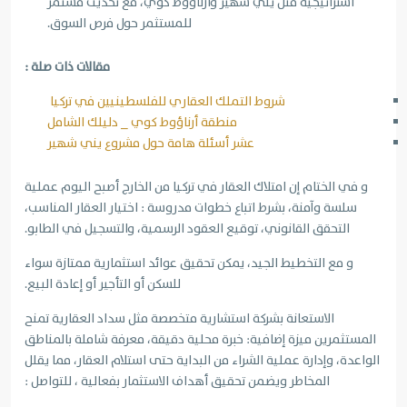
استراتيجية مثل يني شهير وأرناؤوط كوي، مع تحديث مستمر
للمستثمر حول فرص السوق.
مقالات ذات صلة :
شروط التملك العقاري للفلسطينيين في تركيا
منطقة أرناؤوط كوي _ دليلك الشامل
عشر أسئلة هامة حول مشروع يني شهير
و في الختام إن امتلاك العقار في تركيا من الخارج أصبح اليوم عملية
سلسة وآمنة، بشرط اتباع خطوات مدروسة : اختيار العقار المناسب،
التحقق القانوني، توقيع العقود الرسمية، والتسجيل في الطابو.
و مع التخطيط الجيد، يمكن تحقيق عوائد استثمارية ممتازة سواء
للسكن أو التأجير أو إعادة البيع.
الاستعانة بشركة استشارية متخصصة مثل سداد العقارية تمنح
المستثمرين ميزة إضافية: خبرة محلية دقيقة، معرفة شاملة بالمناطق
الواعدة، وإدارة عملية الشراء من البداية حتى استلام العقار، مما يقلل
المخاطر ويضمن تحقيق أهداف الاستثمار بفعالية ، للتواصل :