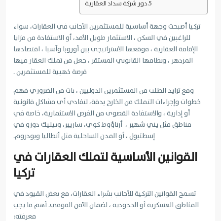
دور شركة سداد العقارية
تركيا أصبحت وجهة أساسية للمستثمرين الأجانب في العقارات، سواء
للراغبين في السكن ، الاستثمار طويل الأمد، أو الاستفادة من مزايا
الإقامة العقارية ، موقعها الاستراتيجي بين أوروبا وآسيا ، اقتصادها
المزدهر ، ونظامها القانوني المستقر ، جعل من تملك العقار فيها
فرصة ذهبية للمستثمرين .
ومع تزايد الطلب من المستثمرين الدوليين ، بات من الضروري فهم
خطوات وإجراءات التملك من الخارج بدقة، لتفادي أي مشاكل قانونية
أو إدارية ، والاستفادة القصوى من الفرص الاستثمارية، خاصة في
مناطق مثل يني شهير ، أرناؤوط كوي، ساريير، وبيليك دوزو في
إسطنبول ، أو المدن الساحلية مثل أنطاليا وبودروم.
القوانين الأساسية لتملك العقارات في
تركيا
تسمح القوانين التركية للأجانب بشراء العقارات، مع بعض القيود في
المناطق العسكرية أو الحدودية ، لضمان الأمن القومي. أهم ما يجب
معرفته: