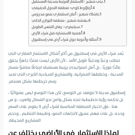
يني شهير : الاستثمار المرتبط بمدينة المستقبل
أرناؤوط كوي: منطقة التحول الحقيقي
باشاك شهير : أمان استثماري بنمو مدروس
بهشة شهير : منطقة التوازن الذكي
سيليفري : رهان النفس الطويل
أهمية الاستشارة قبل شراء الأرض
أسئلة وأجوبة حول شراء أرض في إسطنبول
يُعد شراء الأرض في إسطنبول من أكثر أشكال الاستثمار العقاري التي
تتطلب وعيًا وتحليلًا طويل الأمد ، لأن الأرض ليست منتجًا جاهزًا يحقق
عائدًا فوريًا ، بل أصل استراتيجي يرتبط مستقبله ارتباطًا مباشرًا بمسار
المدينة ، وخططها العمرانية، والمشاريع السيادية الكبرى التي تعيد
رسم خريطتها بشكل مستمر.
إسطنبول مدينة لا تتوقف عن التوسع، لكن هذا التوسع ليس عشوائيًا ،
بل تحكمه رؤية تخطيطية تتجه بشكل واضح نحو الشمال والغرب ، و من
هنا ، فإن اختيار المنطقة المناسبة لشراء أرض لا يقوم على السعر
وحده، بل على فهم عميق لاتجاهات النمو، وطبيعة التنظيم ، وحجم
المشاريع المحيطة.
لماذا الاستثمار في الأراضي يختلف عن