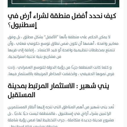
كيف نحدد أفضل منطقة لشراء أرض في
إسطنبول
؟
لا يمكن الحكم على منطقة بأنها “الأفضل” بشكل مطلق ، بل وفق
معايير واضحة ، أهمها أن تكون ضمن نطاق توسع حكومي فعلي ، وأن
تتمتع بمخططات تنظيمية واضحة أو قيد الاعتماد ، إضافة إلى قربها
من مشاريع بنية تحتية استراتيجية.
و كلما كانت المنطقة جزءًا من رؤية الدولة للتوسع العمراني ، زادت
فرص نموها الحقيقي ، وانخفضت المخاطر المرتبطة بالاستثمار فيها.
يني شهير : الاستثمار المرتبط بمدينة
المستقبل
تُعد يني شهير من أهم المناطق التي تتجه إليها أنظار المستثمرين
الراغبين بشراء أراضٍ في إسطنبول ، فالمنطقة ليست حيًا عاديًا ، بل
مشروع مدينة جديدة متكاملة ، جرى التخطيط لها ضمن رؤية شاملة
مرتبطة بمشروع قناة إسطنبول .