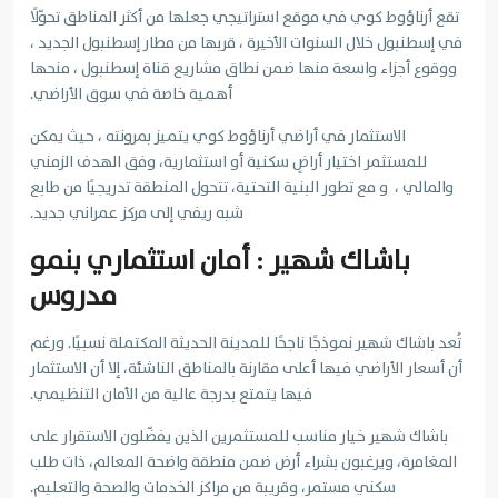
تقع أرناؤوط كوي في موقع استراتيجي جعلها من أكثر المناطق تحوّلًا
في إسطنبول خلال السنوات الأخيرة ، قربها من مطار إسطنبول الجديد ،
ووقوع أجزاء واسعة منها ضمن نطاق مشاريع قناة إسطنبول ، منحها
أهمية خاصة في سوق الأراضي.
الاستثمار في أراضي أرناؤوط كوي يتميز بمرونته ، حيث يمكن
للمستثمر اختيار أراضٍ سكنية أو استثمارية، وفق الهدف الزمني
والمالي ، و مع تطور البنية التحتية، تتحول المنطقة تدريجيًا من طابع
شبه ريفي إلى مركز عمراني جديد.
باشاك شهير : أمان استثماري بنمو
مدروس
تُعد باشاك شهير نموذجًا ناجحًا للمدينة الحديثة المكتملة نسبيًا. ورغم
أن أسعار الأراضي فيها أعلى مقارنة بالمناطق الناشئة، إلا أن الاستثمار
فيها يتمتع بدرجة عالية من الأمان التنظيمي.
باشاك شهير خيار مناسب للمستثمرين الذين يفضّلون الاستقرار على
المغامرة، ويرغبون بشراء أرض ضمن منطقة واضحة المعالم، ذات طلب
سكني مستمر، وقريبة من مراكز الخدمات والصحة والتعليم.