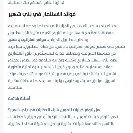
لدائرة الطابو لاستلام صك الملكية.
فوائد الاستثمار في يني شهير
تمتلك يني شهير العديد من المزايا التي تجعلها وجهة استثمارية
مفضلة، خاصةً مع قربها من المشاريع الكبرى مثل قناة إسطنبول
ومطار إسطنبول الدولي.
موقع استراتيجي مميز
تتمتع يني شهير بموقع استراتيجي بالقرب من قناة إسطنبول، مما يزيد
من قيمتها السوقية ويجعلها جذابة للمستثمرين.
تنوع المشاريع
تضم يني شهير مشاريع سكنية وتجارية متنوعة مما يضمن تحقيق
عوائد استثمارية عالية وتنوع فرص الاستثمار.
بنية تحتية متطورة
تشمل البنية التحتية في يني شهير شبكات مواصلات حديثة، مراكز
تسوق، مرافق صحية، ومدارس دولية، مما يجعلها منطقة سكنية
متكاملة.
أسئلة شائعة
هل تتوفر خيارات لتمويل شراء العقارات في يني شهير؟
نعم، تتوفر خيارات تمويل عبر البنوك التركية أو عن طريق خطط شراء
بالتقسيط تقدمها شركات عقارية تواصل مع شركة سداد العقارية.