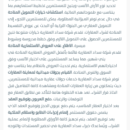
تحديد نوع الأرض الأنسب ويتيح للمستثمرين تخطيط استثمارهم بما
يتناسب مع طموحاتهم المالية.
استكشاف خيارات التمويل المتاحة
في حال عدم توفر الميزانية المطلوبة، يمكن للمستثمرين اللجوء إلى
التمويل العقاري من البنوك التركية أو البحث عن عروض التقسيط
المتاحة لشراء العقارات. تقدم شركة سداد العقارية خيارات متنوعة تتيح
للمستثمرين الحصول على التمويل اللازم وفق خطط مدروسة وبشروط
ميسرة.
الاطلاع على العروض الاستثمارية المتاحة
تقدم شركة سداد العقارية قائمة بأفضل العروض العقارية المتاحة في
يني شهير، مما يساعد المستثمرين على اختيار الأنسب وفق
احتياجاتهم الاستثمارية. يتم تحديث العروض بانتظام بما يتناسب مع
السوق والفرص المتاحة.
القيام بجولات ميدانية لمعاينة العقارات
توفر شركة سداد العقارية خدمات جولات عقارية ميدانية للمستثمرين،
حيث يتمكنون من زيارة العقارات المتاحة ومشاهدة كافة التفاصيل قبل
اتخاذ قرار الشراء. تعد هذه الخطوة هامة للتأكد من تطابق العقار مع
التوقعات والرغبات.
دفع العربون وتوقيع العقد
بعد اختيار العقار المناسب، يتم دفع عربون الحجز وتوقيع العقد الذي
يضمن حقوق المستثمر.
إتمام إجراءات الطابو واستلام الملكية
بعد توقيع العقد، يتم تجهيز كافة الأوراق المطلوبة لإتمام عملية
الشراء، ويُساعدك خبراء سداد العقارية في تحضير المستندات والتوجه