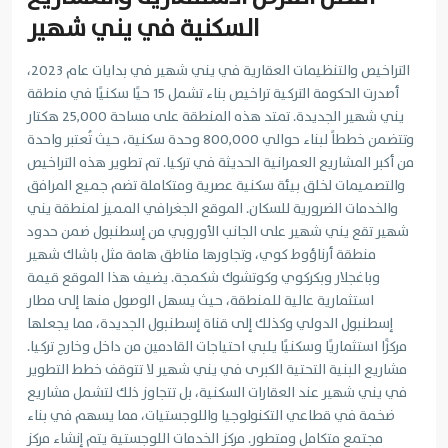
السكنية في يني شهير
التراخيص والتنظيمات العقارية في يني شهير في بدايات عام 2023،
أصدرت الحكومة التركية تراخيص بناء تشمل 15 حيًا سكنيًا في منطقة
يني شهير الجديدة. تمتد هذه المنطقة على مساحة 25,000 هكتار
وتتضمن خططاً لبناء حوالي 800,000 وحدة سكنية، حيث تُعتبر واحدة
من أكبر المشاريع العمرانية الحديثة في تركيا. تم تطوير هذه التراخيص
والتصميمات لخلق بيئة سكنية عصرية ومتكاملة تضم جميع المرافق
والخدمات الضرورية للسكان. الموقع الجغرافي المميز لمنطقة يني
شهير تقع يني شهير على الجانب الأوروبي من إسطنبول ضمن حدود
منطقة أرناؤوط كوي، وتجاورها مناطق هامة مثل باشاك شهير
وباغجلار وبكركوي وكوتشوك شكمجة. يضيف هذا الموقع قيمة
استثمارية عالية للمنطقة، حيث يسهل الوصول منها إلى مطار
إسطنبول الدولي وكذلك إلى قناة إسطنبول الجديدة، مما يجعلها
مركزًا استثماريًا وسكنيًا يلبي احتياجات القادمين من داخل وخارج تركيا.
مشاريع البنية التحتية الكبرى في يني شهير لا تتوقف خطط التطوير
في يني شهير عند العقارات السكنية، بل تتجاوز ذلك لتشمل مشاريع
ضخمة في قطاعي التكنولوجيا واللوجستيات، مما يسهم في بناء
مجتمع متكامل ومتطور. مركز الخدمات اللوجستية يتم إنشاء مركز