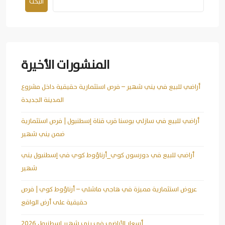
البحث
المنشورات الأخيرة
أراضي للبيع في يني شهير – فرص استثمارية حقيقية داخل مشروع
المدينة الجديدة
أراضي للبيع في سازلي بوسنا قرب قناة إسطنبول | فرص استثمارية
ضمن يني شهير
أراضي للبيع في دورسون كوي_أرناؤوط كوي في إسطنبول يني
شهير
عروض استثمارية مميزة في هاجي ماشلي – أرناؤوط كوي | فرص
حقيقية على أرض الواقع
أسعار الأراضي في يني شهير إسطنبول 2026