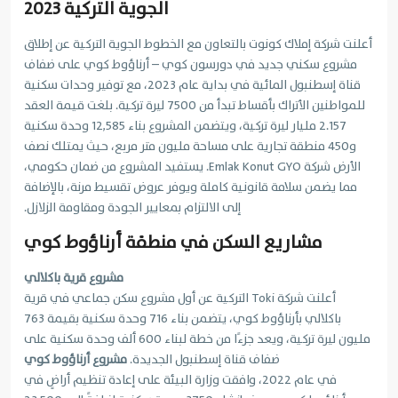
الجوية التركية 2023
أعلنت شركة إملاك كونوت بالتعاون مع الخطوط الجوية التركية عن إطلاق
مشروع سكني جديد في دورسون كوي – أرناؤوط كوي على ضفاف
قناة إسطنبول المائية في بداية عام 2023، مع توفير وحدات سكنية
للمواطنين الأتراك بأقساط تبدأ من 7500 ليرة تركية. بلغت قيمة العقد
2.157 مليار ليرة تركية، ويتضمن المشروع بناء 12,585 وحدة سكنية
و450 منطقة تجارية على مساحة مليون متر مربع، حيث يمتلك نصف
الأرض شركة Emlak Konut GYO. يستفيد المشروع من ضمان حكومي،
مما يضمن سلامة قانونية كاملة ويوفر عروض تقسيط مرنة، بالإضافة
إلى الالتزام بمعايير الجودة ومقاومة الزلازل.
مشاريع السكن في منطقة أرناؤوط كوي
مشروع قرية باكلالي
أعلنت شركة Toki التركية عن أول مشروع سكن جماعي في قرية
باكلالي بأرناؤوط كوي، يتضمن بناء 716 وحدة سكنية بقيمة 763
مليون ليرة تركية، ويعد جزءًا من خطة لبناء 600 ألف وحدة سكنية على
ضفاف قناة إسطنبول الجديدة.
مشروع أرناؤوط كوي
في عام 2022، وافقت وزارة البيئة على إعادة تنظيم أراضٍ في