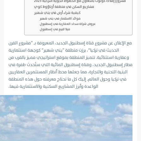
مشروع إملاك كونوت بالتعاون مع الخطوط الجوية التركية 2023
مشاريع السكن في منطقة أرناؤوط كوي
كيفية شراء أرض في يني شهير
فوائد الاستثمار في يني شهير
عروض شركة سداد العقارية في إسطنبول
فيلا للبيع في إسطنبول
مع الإعلان عن مشروع قناة إسطنبول الجديد، المعروفة بـ “مشروع القرن
الحديث في تركيا”، برزت منطقة “يني شهير” كوجهة استثمارية
وعقارية استثنائية. تتميز المنطقة بموقع استراتيجي مميز بالقرب من
مطار إسطنبول الجديد، وقناة إسطنبول المائية التي ستُحدث طفرة في
البنية التحتية والتجارة، مما جعلها محط أنظار المستثمرين العقاريين
في تركيا وحول العالم. إليك كل ما تحتاج معرفته حول هذه المنطقة
الواعدة وأبرز المشاريع السكنية والاستثمارية فيها.