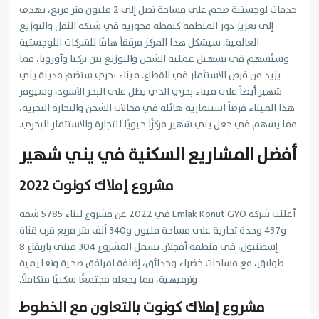
خدمات لوجستية ضخم على مساحة تصل إلى 2 مليون متر مربع، يهدف
إلى تعزيز دور المنطقة كنقطة محورية في شبكة النقل والتوزيع
العالمية. سيشكل هذا المركز مرفقاً هامًا للشركات اللوجستية
وسيُسهم في تسهيل عملية الشحن والتوزيع بين تركيا وأوروبا، مما
يزيد من فرص الاستثمار في القطاع. ميناء بحري ستضم مدينة يني
شهير أيضاً على ميناء بحري الذي يطل على البحر الأسود، وسيوفر
هذا الميناء فرصاً استثمارية هائلة في مجالات الشحن والتجارة البحرية،
مما يسهم في جعل يني شهير مركزًا حيويًا للتجارة والاستثمار البحري.
أفضل المشاريع السكنية في يني شهير
مشروع إملاك كونوت 2022
أعلنت شركة Emlak Konut GYO في 2022 عن مشروع لبناء 5785 شقة
و437 وحدة تجارية على مساحة مليون و340 ألف متر مربع قرب قناة
إسطنبول، في منطقة أفجلار. يشمل المشروع 304 مبنى بارتفاع 8
طوابق، مع مساحات خضراء وحدائق، إضافة لمرافق صحية وتعليمية
وترفيهية، مما يجعله مجتمعًا سكنيًا متكاملًا.
مشروع إملاك كونوت بالتعاون مع الخطوط