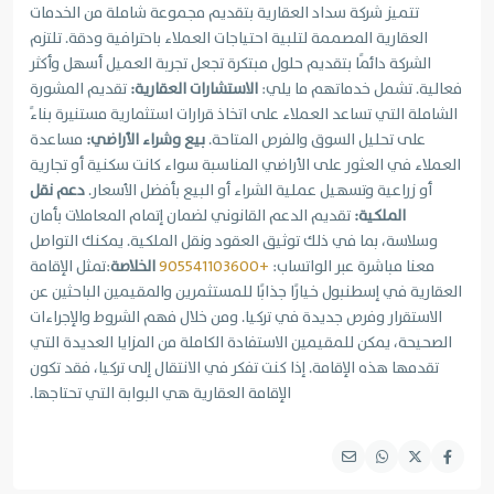
تتميز شركة سداد العقارية بتقديم مجموعة شاملة من الخدمات
العقارية المصممة لتلبية احتياجات العملاء باحترافية ودقة. تلتزم
الشركة دائمًا بتقديم حلول مبتكرة تجعل تجربة العميل أسهل وأكثر
فعالية. تشمل خدماتهم ما يلي:
الاستشارات العقارية:
تقديم المشورة
الشاملة التي تساعد العملاء على اتخاذ قرارات استثمارية مستنيرة بناءً
على تحليل السوق والفرص المتاحة.
بيع وشراء الأراضي:
مساعدة
العملاء في العثور على الأراضي المناسبة سواء كانت سكنية أو تجارية
أو زراعية وتسهيل عملية الشراء أو البيع بأفضل الأسعار.
دعم نقل
الملكية:
تقديم الدعم القانوني لضمان إتمام المعاملات بأمان
وسلاسة، بما في ذلك توثيق العقود ونقل الملكية. يمكنك التواصل
معنا مباشرة عبر الواتساب:
+905541103600
الخلاصة
:تمثل الإقامة
العقارية في إسطنبول خيارًا جذابًا للمستثمرين والمقيمين الباحثين عن
الاستقرار وفرص جديدة في تركيا. ومن خلال فهم الشروط والإجراءات
الصحيحة، يمكن للمقيمين الاستفادة الكاملة من المزايا العديدة التي
تقدمها هذه الإقامة. إذا كنت تفكر في الانتقال إلى تركيا، فقد تكون
الإقامة العقارية هي البوابة التي تحتاجها.