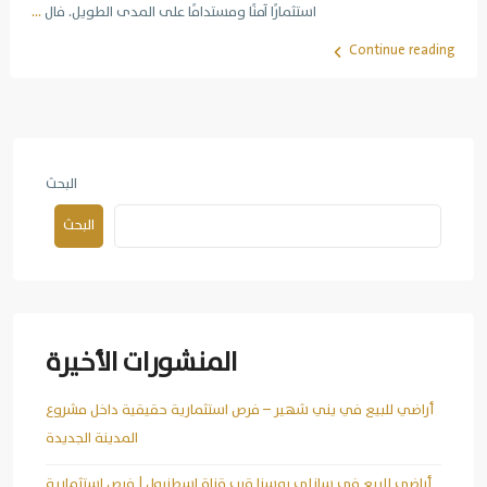
استثمارًا آمنًا ومستدامًا على المدى الطويل. فال
...
Continue reading
البحث
البحث
المنشورات الأخيرة
أراضي للبيع في يني شهير – فرص استثمارية حقيقية داخل مشروع
المدينة الجديدة
أراضي للبيع في سازلي بوسنا قرب قناة إسطنبول | فرص استثمارية