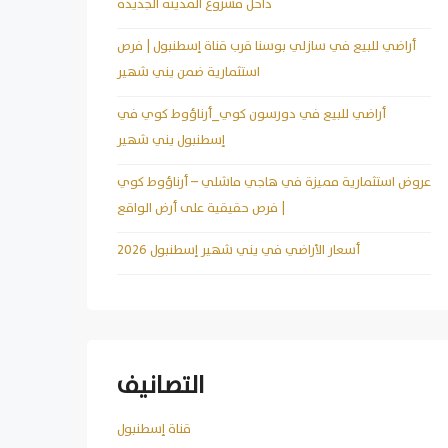
داخل مشروع المدينة الجديدة
أراضي للبيع في سازلي بوسنا قرب قناة إسطنبول | فرص
استثمارية ضمن يني شهير
أراضي للبيع في دورسون كوي_أرناؤوط كوي في
إسطنبول يني شهير
عروض استثمارية مميزة في هاجي ماشلي – أرناؤوط كوي
| فرص حقيقية على أرض الواقع
أسعار الأراضي في يني شهير إسطنبول 2026
التصانيف
قناة إسطنبول