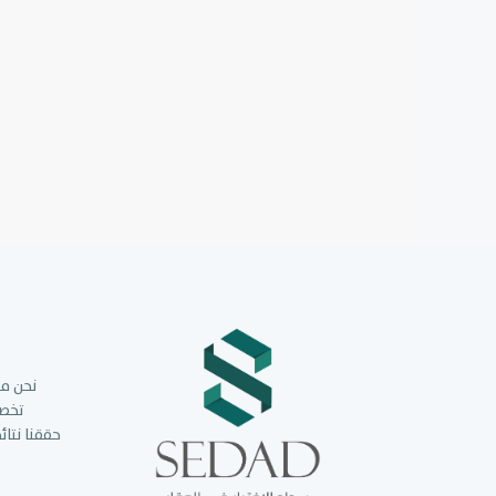
نحن مل
تخصي
حققنا نتائ