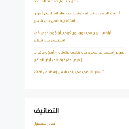
داخل مشروع المدينة الجديدة
أراضي للبيع في سازلي بوسنا قرب قناة إسطنبول | فرص
استثمارية ضمن يني شهير
أراضي للبيع في دورسون كوي_أرناؤوط كوي في
إسطنبول يني شهير
عروض استثمارية مميزة في هاجي ماشلي – أرناؤوط كوي
| فرص حقيقية على أرض الواقع
أسعار الأراضي في يني شهير إسطنبول 2026
التصانيف
قناة إسطنبول