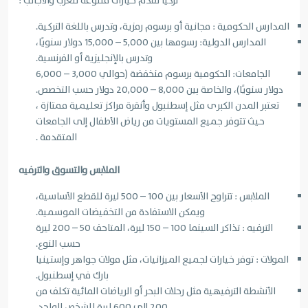
تركيا تقدم خيارات متنوعة للعرب والأجانب :
المدارس الحكومية : مجانية أو برسوم رمزية، وتدرس باللغة التركية.
المدارس الدولية: رسومها بين 5,000 – 15,000 دولار سنويًا،
وتدرس بالإنجليزية أو الفرنسية.
الجامعات: الحكومية برسوم منخفضة (حوالي 3,000 – 6,000
دولار سنويًا)، والخاصة بين 8,000 – 20,000 دولار حسب التخصص.
تعتبر المدن الكبرى مثل إسطنبول وأنقرة مراكز تعليمية ممتازة ،
حيث تتوفر جميع المستويات من رياض الأطفال إلى الجامعات
المتقدمة .
الملابس والتسوق والترفيه
الملابس : تتراوح الأسعار بين 100 – 500 ليرة للقطع الأساسية،
ويمكن الاستفادة من التخفيضات الموسمية.
الترفيه : تذاكر السينما 100 – 150 ليرة، المتاحف 50 – 200 ليرة
حسب النوع.
المولات : توفر خيارات لجميع الميزانيات، مثل مولات جواهر وإستينيا
بارك في إسطنبول.
الأنشطة الترفيهية مثل رحلات البحر أو الرياضات المائية تكلف من
200 إلى 600 ليرة للشخص الواحد.