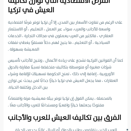
الفرص الاقتصادية التي توازن تكاليف
العيش في تركيا
على الرغم من تفاوت الأسعار بين المدن، إلا أن تركيا توفر فرصًا اقتصادية
واسعة للأجانب والعرب، سواء عبر العمل ، التعليم ، أو الاستثمار
العقاري ، فالكثير من العرب يعملون في مجالات التجارة ، الخدمات
السياحية ، أو التعليم ، ما يتيح لهم دخلاً مستقرًا يغطي نفقات
المعيشة بسهولة .
كما أن القوانين التركية تشجع على ريادة الأعمال ، وتتيح للأجانب تأسيس
شركات صغيرة أو متوسطة بتكاليف منخفضة نسبيًا مقارنة بالدول
الأوروبية ، إضافة إلى ذلك ، تمنح الحكومة تسهيلات للإقامة وشراء
العقارات ، مما يجعل العيش في تركيا خيارًا جذابًا لمن يبحث عن توازن
بين الدخل وتكلفة الحياة.
بالمحصلة ، يمكن القول إن تركيا توفر بيئة معيشية مرنة واقتصادًا
مفتوحًا يجعلها خيارًا واقعيًا ومستدامًا للعرب والأجانب معًا .
الفرق بين تكاليف العيش للعرب والأجانب
العرب الذين يتقاضون رواتب بالدولار أو الريال غالبًا يجدون الحياة