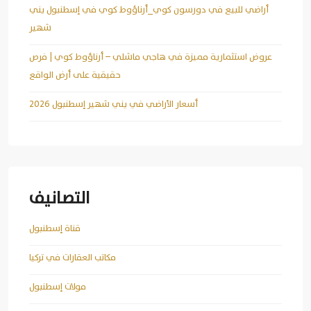
أراضي للبيع في دورسون كوي_أرناؤوط كوي في إسطنبول يني
شهير
عروض استثمارية مميزة في هاجي ماشلي – أرناؤوط كوي | فرص
حقيقية على أرض الواقع
أسعار الأراضي في يني شهير إسطنبول 2026
التصانيف
قناة إسطنبول
مكاتب العقارات في تركيا
مولات إسطنبول