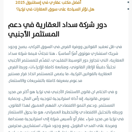
أفضل مكتب عقاري في إسطنبول 2025
هل تؤثر السياحة على سوق العقارات في تركيا؟
دور شركة سداد العقارية في دعم
المستثمر الأجنبي
في ظل تعقيد القوانين ووفرة الفرص في السوق التركي، يصبح وجود
شريك استشاري موثوق أمرًا أساسيًا ، هنا تتجلّى قيمة شركة سداد
العقارية، التي تتجاوز دور الوسيط التقليدي، لتقدّم للمستثمر الأجنبي
تحليلًا دقيقًا للإطار القانوني، ومتابعة كاملة للإجراءات، وربط الفرص
العقارية بالقوانين التركية، ما يضمن للمستثمر اتخاذ قرار مستنير
مدعوم بمعرفة كاملة بالتشريعات والاستثمار.
و في الختام ان قانون الاستثمار الأجنبي في تركيا هو أكثر من مجرد
نصوص قانونية، إنه أداة استراتيجية لتوجيه رأس المال، وحماية
المستثمر، ودعم النمو الاقتصادي. الفهم العميق لهذا القانون،
وربطه بالتحليل الاقتصادي والتخطيط العمراني، هو ما يحول الاستثمار
في تركيا من مجرد شراء عقار أو تأسيس شركة إلى استراتيجية مستدامة
ومربحة على المدى الطويل. ومع وجود شركاء استشاريين محترفين