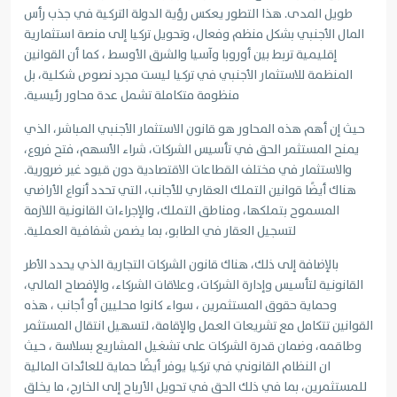
طويل المدى. هذا التطور يعكس رؤية الدولة التركية في جذب رأس
المال الأجنبي بشكل منظم وفعال، وتحويل تركيا إلى منصة استثمارية
إقليمية تربط بين أوروبا وآسيا والشرق الأوسط ، كما أن القوانين
المنظمة للاستثمار الأجنبي في تركيا ليست مجرد نصوص شكلية، بل
منظومة متكاملة تشمل عدة محاور رئيسية.
حيث إن أهم هذه المحاور هو قانون الاستثمار الأجنبي المباشر، الذي
يمنح المستثمر الحق في تأسيس الشركات، شراء الأسهم، فتح فروع،
والاستثمار في مختلف القطاعات الاقتصادية دون قيود غير ضرورية.
هناك أيضًا قوانين التملك العقاري للأجانب، التي تحدد أنواع الأراضي
المسموح بتملكها، ومناطق التملك، والإجراءات القانونية اللازمة
لتسجيل العقار في الطابو، بما يضمن شفافية العملية.
بالإضافة إلى ذلك، هناك قانون الشركات التجارية الذي يحدد الأطر
القانونية لتأسيس وإدارة الشركات، وعلاقات الشركاء، والإفصاح المالي،
وحماية حقوق المستثمرين ، سواء كانوا محليين أو أجانب ، هذه
القوانين تتكامل مع تشريعات العمل والإقامة، لتسهيل انتقال المستثمر
وطاقمه، وضمان قدرة الشركات على تشغيل المشاريع بسلاسة ، حيث
ان النظام القانوني في تركيا يوفر أيضًا حماية للعائدات المالية
للمستثمرين، بما في ذلك الحق في تحويل الأرباح إلى الخارج، ما يخلق