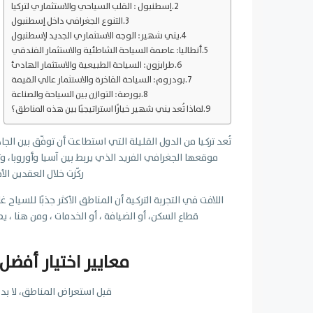
إسطنبول : القلب السياحي والاستثماري لتركيا
التنوع الجغرافي داخل إسطنبول
يني شهير: الوجه الاستثماري الجديد لإسطنبول
أنطاليا: عاصمة السياحة الشاطئية والاستثمار الفندقي
طرابزون: السياحة الطبيعية والاستثمار الهادئ
بودروم: السياحة الفاخرة والاستثمار عالي القيمة
بورصة: التوازن بين السياحة والصناعة
لماذا تُعد يني شهير خيارًا استراتيجيًا بين هذه المناطق؟
تُعد تركيا من الدول القليلة التي استطاعت أن توفّق بين الج
موقعها الجغرافي الفريد الذي يربط بين آسيا وأوروبا، 
ركّزت خلال العقدين الأ
اللافت في التجربة التركية أن المناطق الأكثر جذبًا للسياح
قطاع السكن، أو الضيافة ، أو الخدمات ، ومن هنا ، يص
معايير اختيار أفضل
قبل استعراض المناطق، لا بد