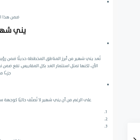
ضمن هذا الإ
يني شهير
تُعد يني شهير من أبرز المناطق المخططة حديثًا ضمن ر
الآن، لكنها تمثل استثمار الغد بكل المقاييس. تقع ضمن 
جزءًا 
على الرغم من أن يني شهير لا تُصنّف حاليًا كوجهة س