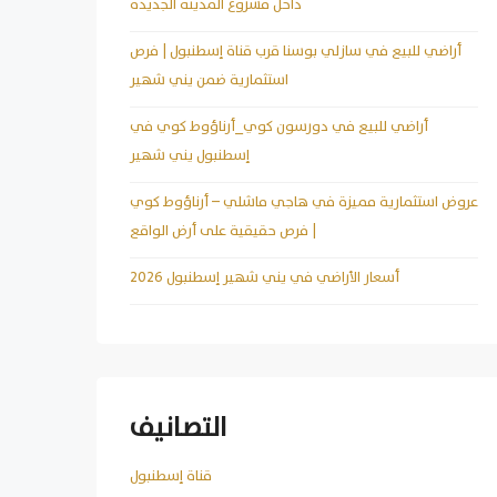
داخل مشروع المدينة الجديدة
أراضي للبيع في سازلي بوسنا قرب قناة إسطنبول | فرص
استثمارية ضمن يني شهير
أراضي للبيع في دورسون كوي_أرناؤوط كوي في
إسطنبول يني شهير
عروض استثمارية مميزة في هاجي ماشلي – أرناؤوط كوي
| فرص حقيقية على أرض الواقع
أسعار الأراضي في يني شهير إسطنبول 2026
التصانيف
قناة إسطنبول