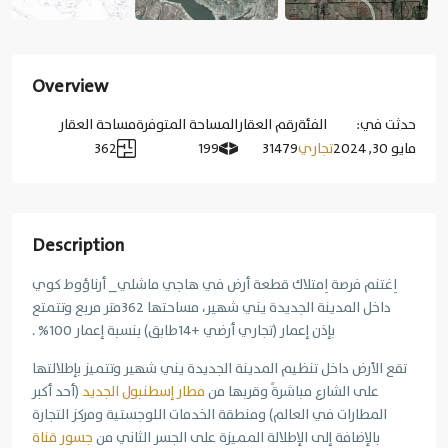
Overview
حدثت في:
الفئة
رقم العقار
المساحة المتوفرة
مساحة العقار
مايو 30, 2024
تجاري
31479
199
362
Description
اِغتنم فرصة اِمتلاك قطعة أرض في هاجي ماشلي_ أرناؤوط كوي
داخل المدينة الجديدة يني شهير، مساحتها 362متر مربع وتتمتع
بإذن إعمار (تجاري أرضي +14طابق) بنسبة إعمار 100% .
تقع الأرض داخل تنظيم المدينة الجديدة يني شهير وتتميز بإطلالتها
على الشارع مباشرةً وقربها من
مطار إسطنبول الجديد
(أحد أكبر
المطارات في العالم) ومنطقة الخدمات اللوجستية ومركز التجارة
بالإضافة إلى الإطلالة المميزة على الجسر الثاني من
جسور قناة