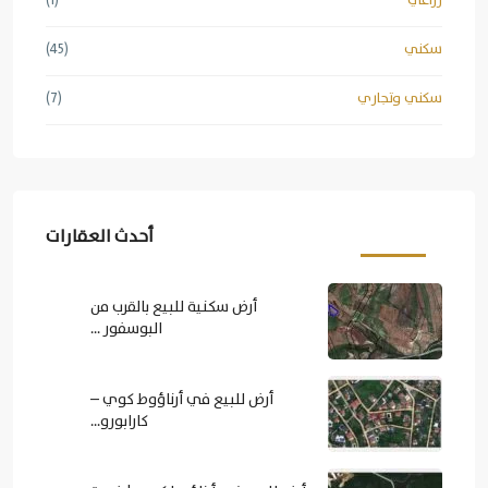
زراعي
(1)
سكني
(45)
سكني وتجاري
(7)
أحدث العقارات
أرض سكنية للبيع بالقرب من
البوسفور ...
أرض للبيع في أرناؤوط كوي –
كارابورو...