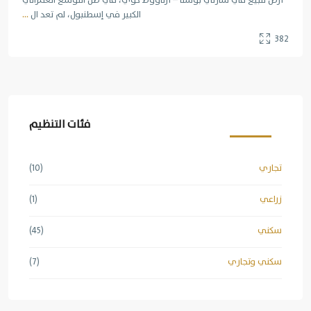
أرض للبيع في سازلي بوسنا – أرناؤوط كوي، في ظل التوسع العمراني
الكبير في إسطنبول، لم تعد ال
...
382
فئات التنظيم
تجاري
(10)
زراعي
(1)
سكني
(45)
سكني وتجاري
(7)