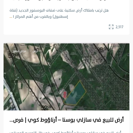
هل ترغب بامتلاك أرض سكنية على ضفاف البوسفور الجديد (قناة
إسطنبول) وبالقرب من أهم المراكز ا
...
أرناؤوط
2,517
كوي
,
اسطنبول
أرض
عرض مميز
أرض للبيع في سازلي بوسنا – أرناؤوط كوي | فرص...