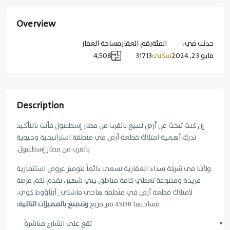
Overview
حدثت في:
الفئة
رقم العقار
مساحة العقار
مايو 23, 2024
سكني
31713
4,508
Description
إن كنت تبحث عن أرض للبيع بالقرب من مطار إسطنبول فأنت بالتأكيد
تدرك أهمية امتلاك قطعة أرض في منطقة استراتيجية وحيوية
بالقرب من مطار إسطنبول.
ولأننا في شركة سداد العقارية نسعى دائماً لتوفير عروض استثمارية
فريدة ومتنوعة تغطي كافة مناطق يني شهير، نقدم لكم فرصة
لامتلاك قطعة أرض في منطقة هاجي ماشلي_أرناؤوط كوي،
مساحتها 4508 متر مربع
وتتمتع بالمميزات التالية:
تقع على الشارع مباشرةً