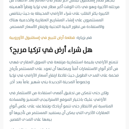
يتجهز مطار إسطنبول ليصبح أكبر مطار في العالم بعد الانتهاء من
مرحلته الأخيرة وهو في ذات الوقت أكبر مطار في تركيا ونظراً لأهميته
الكبيرة يكثر الطلب على شراء الأراضي المحيطة به حيث يتنافس
المستثمرون على إنشاء المشاريع العقارية والخدمية هناك
والاستفادة من تطور البنية التحتية وارتفاع الأسعار المستمر.
قم بزيارة:
قطعة أرض للبيع في إسطنبول الأوروبية
هل شراء أرض في تركيا مربح؟
تتمتع الأراضي بقيمة استثمارية مرتفعة في السوق العقاري فهي
من أكثر أنواع الاستثمارات أمناً ويمكنها أن تعود على المستثمر بأرباح
ضخمة على المدى الطويل حيث نلاحظ ارتفاع أسعار الأراضي في تركيا
وخصوصاً المدينة الجديدة يني شهير عاماً بعد آخر.
ولكن حتى تتمكن من تحقيق أقصى استفادة من الاستثمار في
الأراضي عليك باختيار الموقع الاستراتيجي المتميز والمساحة
المناسبة ثم الانتظار حتى تنمو أرباحك وتتضاعف على عكس أنواع
العقارات الأخرى التي يمكن أن يستفيد المستثمر من تأجيرها أو
بيعها على المدى القصير.