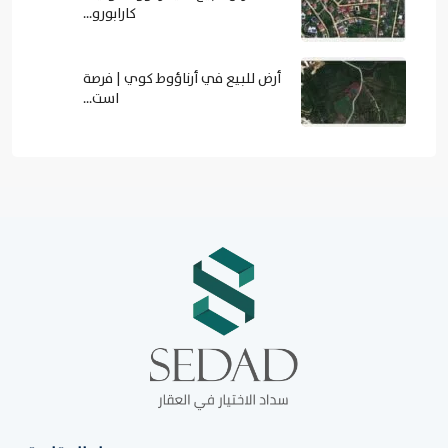
كارابورو...
أرض للبيع في أرناؤوط كوي | فرصة
است...