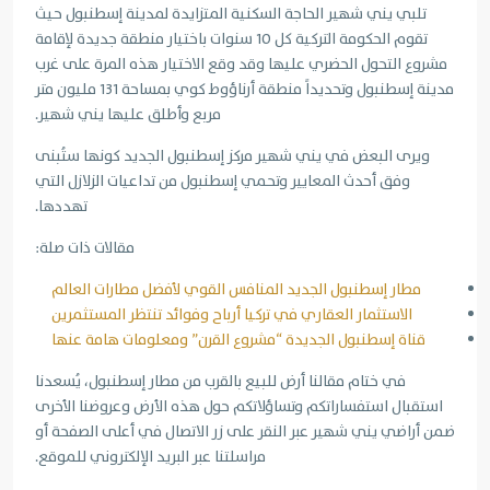
تلبي يني شهير الحاجة السكنية المتزايدة لمدينة إسطنبول حيث
تقوم الحكومة التركية كل 10 سنوات باختيار منطقة جديدة لإقامة
مشروع التحول الحضري عليها وقد وقع الاختيار هذه المرة على غرب
مدينة إسطنبول وتحديداً منطقة أرناؤوط كوي بمساحة 131 مليون متر
مربع وأطلق عليها يني شهير.
ويرى البعض في يني شهير مركز إسطنبول الجديد كونها ستُبنى
وفق أحدث المعايير وتحمي إسطنبول من تداعيات الزلازل التي
تهددها.
مقالات ذات صلة:
مطار إسطنبول الجديد المنافس القوي لأفضل مطارات العالم
الاستثمار العقاري في تركيا أرباح وفوائد تنتظر المستثمرين
قناة إسطنبول الجديدة “مشروع القرن” ومعلومات هامة عنها
في ختام مقالنا أرض للبيع بالقرب من مطار إسطنبول، يُسعدنا
استقبال استفساراتكم وتساؤلاتكم حول هذه الأرض وعروضنا الأخرى
ضمن أراضي يني شهير عبر النقر على زر الاتصال في أعلى الصفحة أو
مراسلتنا عبر البريد الإلكتروني للموقع.