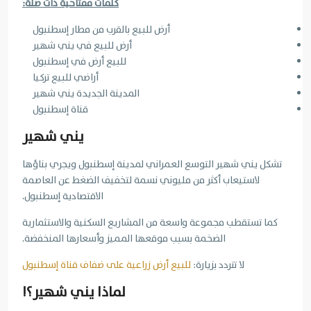
كلمات مفتاحية ذات صلة:
أرض للبيع بالقرب من مطار إسطنبول
أرض للبيع في يني شهير
للبيع أرض في إسطنبول
أراضي للبيع تركيا
المدينة الجديدة يني شهير
قناة إسطنبول
يني شهير
تشكل يني شهير التوسع العمراني لمدينة إسطنبول ويجري بناؤها
لاستيعاب أكثر من مليوني نسمة لتخفيف الضغط عن العاصمة
الاقتصادية إسطنبول.
كما تستقطب مجموعة واسعة من المشاريع السكنية والاستثمارية
الضخمة بسبب موقعها المميز وأسعارها المنخفضة.
لا تتردد بزيارة:
للبيع أرض زراعية على ضفاف قناة إسطنبول
لماذا يني شهير؟!