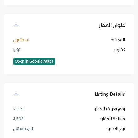
عنوان العقار
المدينة:
اسطنبول
کشور:
تركيا
Open In Google Maps
Listing Details
رقم تعريف العقار:
31713
مساحة العقار:
4,508
نوع الطابو:
طابو مستقل