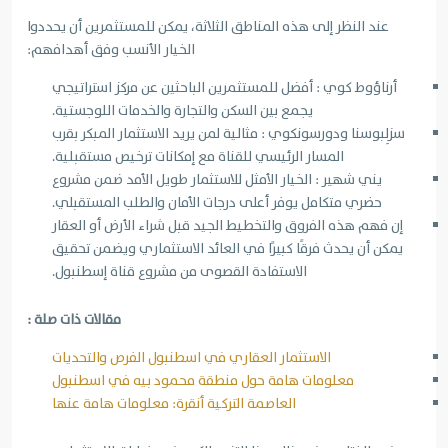
عند النظر إلى هذه المناطق الثلاثة، يمكن للمستثمرين أن يحددوا
الخيار الأنسب وفق أهدافهم:
أرناؤوط كوي : أفضل للمستثمرين الباحثين عن مركز استراتيجي
يجمع بين السكن والتجارة والخدمات اللوجستية.
سزلِبوسنا ودورسونكوي : مثالية لمن يريد الاستثمار المبكر بقرب
المسار الرئيسي للقناة مع إمكانات ترخيص مستقبلية.
يني شهير : الخيار الأمثل للاستثمار طويل الأمد ضمن مشروع
حضري متكامل يوفر أعلى درجات الأمان والطلب المستقبلي.
إن فهم هذه الفروق والتخطيط الجيد قبل شراء الأرض أو العقار
يمكن أن يحدث فرقًا كبيرًا في العائد الاستثماري ويضمن تحقيق
الاستفادة القصوى من مشروع قناة إسطنبول.
مقالات ذات صلة :
الاستثمار العقاري في اسطنبول الفرص والتحديات
معلومات هامة حول منطقة محمود بيه في اسطنبول
العاصمة التركية أنقرة: معلومات هامة عنها