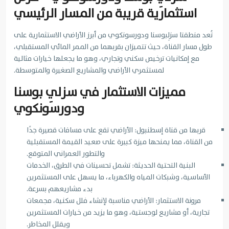
استثمارية قريبة من المسار الرئيسي
تُعد منطقتا سزلِبوسنا ودورسونكوي من أبرز الأراضي الاستثمارية على
طول مسار القناة، حيث تتميزان بقربهما من الممر المائي المستقبلي،
مع إمكانيات ترخيص سكني وتجاري، وهو ما يجعلها خيارات مثالية
لمستثمري الأراضي والمشاريع الصغيرة والمتوسطة.
مميزات الاستثمار في سزلِي بوسنا
ودورسونكوي
قربها من قناة إسطنبول: الأراضي تقع على مسافات قصيرة جدًا
من القناة، مما يمنحها ميزة كبيرة على صعيد القيمة المستقبلية
والتطور العمراني المتوقع.
البنية التحتية الحديثة: تشمل تحسينات في الطرق، الخدمات
الأساسية، وشبكات المياه والكهرباء، ما يسهل على المستثمرين
بدء مشاريعهم بسرعة.
مرونة الاستثمار: الأراضي مناسبة لإنشاء فلل سكنية، مجمعات
تجارية، أو مشاريع لوجستية، وهو ما يزيد من خيارات المستثمرين
ويقلل المخاطر.