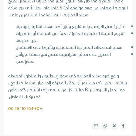
و في الختام و في ظل هذا التنوع الكبير في خيارات الاستثمار، يصبح
التوجيه المهني من جهة موثوقة أمرًا لا غنى عنه ، هنا يأتي دور شركة
سداد العقارية ، التي تساعد المستثمرين على :
اختيار أفضل الأراضي والمشاريع وفق أهدافهم المالية والزمنية.
تقييم القيمة الحقيقية للعقارات بعيدًا عن المبالغة أو التقديرات
غير الدقيقة.
فهم المخططات العمرانية المستقبلية وتأثيرها على الاستثمار.
الحصول على نصائح استراتيجية تضمن نمو مستدام وآمن
لعقاراتهم.
و مع خبرة سداد العقارية في سوق إسطنبول والمناطق المحيطة
بالقناة ، يمكن لأي مستثمر أن يحوّل المعرفة إلى قرار استثماري ناجح ،
مما يجعل الشركة شريكًا مثاليًا لكل من يسعى إلى استثمار ذكي وآمن
في تركيا ، للتواصل
+90 554 110 36 00
: