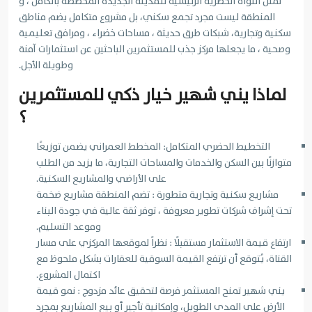
تمثل النواة الحضرية الرئيسية للمدينة الجديدة المخططة بالكامل ، و
المنطقة ليست مجرد تجمع سكني، بل مشروع متكامل يضم مناطق
سكنية وتجارية، شبكات طرق حديثة ، مساحات خضراء ، ومرافق تعليمية
وصحية ، ما يجعلها مركز جذب للمستثمرين الباحثين عن استثمارات آمنة
وطويلة الأجل.
لماذا يني شهير خيار ذكي للمستثمرين
؟
التخطيط الحضري المتكامل: المخطط العمراني يضمن توزيعًا
متوازنًا بين السكن والخدمات والمساحات التجارية، ما يزيد من الطلب
على الأراضي والمشاريع السكنية.
مشاريع سكنية وتجارية متطورة : تضم المنطقة مشاريع ضخمة
تحت إشراف شركات تطوير معروفة ، توفر ثقة عالية في جودة البناء
وموعد التسليم.
ارتفاع قيمة الاستثمار مستقبلًا : نظراً لموقعها المركزي على مسار
القناة، يُتوقع أن ترتفع القيمة السوقية للعقارات بشكل ملحوظ مع
اكتمال المشروع.
يني شهير تمنح المستثمر فرصة لتحقيق عائد مزدوج : نمو قيمة
الأرض على المدى الطويل، وإمكانية تأجير أو بيع المشاريع بمجرد