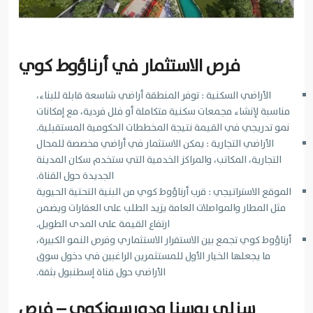
فرص الاستثمار في أرناؤوط كوي
الأراضي السكنية : توفر المنطقة أراضي شاسعة قابلة للبناء،
مناسبة لإنشاء مجمعات سكنية متكاملة أو فلل فردية، مع إمكانات
نمو تدريجي في القيمة نتيجة المخططات الحكومية المستقبلية.
الأراضي التجارية : يمكن الاستثمار في أراضي مخصصة للمحال
التجارية، المكاتب، والمراكز الخدمية التي ستخدم سكان المدينة
الجديدة حول القناة.
الموقع الاستراتيجي : قرب أرناؤوط كوي من البنية التحتية الحيوية
مثل المطار والمواصلات العامة يزيد الطلب على العقارات ويضمن
ارتفاع القيمة على المدى الطويل.
أرناؤوط كوي تجمع بين الاستقرار الاستثماري وفرص النمو الكبيرة،
ما يجعلها الخيار الأول للمستثمرين الراغبين في دخول سوق
الأراضي حول قناة إسطنبول بثقة.
سزلِي بوسنا ودورسونكوي – فرص