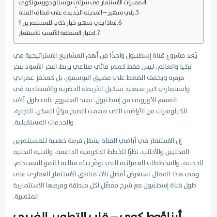
مميزات الاستثمار في سزلِي بوسنا ودورسونكوي
يني شهير – المدينة الجديدة على ضفاف القناة
لماذا يني شهير خيار ذكي للمستثمرين ؟
اختيار المنطقة الأنسب للاستثمار
يُعد مشروع قناة إسطنبول واحدًا من أهم المشاريع الاستراتيجية في
تركيا والعالم، ليس فقط كممر مائي صناعي يربط البحر الأسود ببحر
مرمرة ويخفف الضغط على مضيق البوسفور، بل كمحفز عمراني
واستثماري كبير سيعيد تشكيل الخريطة الحضرية والاقتصادية في
القسم الأوروبي من إسطنبول. يمتد المشروع على طول آلاف
الكيلومترات من الأراضي التي صممت لتصبح مركزًا للسكن، التجارة،
والخدمات المستقبلية.
إن الاستثمار في أراضي القناة يشكل فرصة ذهبية للمستثمرين
المحليين والأجانب، نظرًا للخطط الحكومية الداعمة، والبنية التحتية
الحديثة، والمخططات العمرانية التي توفّر بيئة مثالية للنمو المستدام.
وفي هذا المقال نستعرض أفضل ثلاث مناطق للاستثمار العقاري على
طول قناة إسطنبول مع شرح مفصّل لكل منطقة وفرصها الاستثمارية
المتميزة.