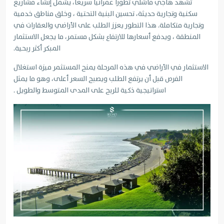
تشهد هاجي ماشلي تطورًا عمرانيًا سريعًا، يشمل إنشاء مشاريع
سكنية وتجارية حديثة، تحسين البنية التحتية ، وخلق مناطق خدمية
وتجارية متكاملة. هذا التطور يعزز الطلب على الأراضي والعقارات في
المنطقة ، ويدفع أسعارها للارتفاع بشكل مستمر، ما يجعل الاستثمار
المبكر أكثر ربحية.
الاستثمار في الأراضي في هذه المرحلة يمنح المستثمر ميزة استغلال
الفرص قبل أن يرتفع الطلب ويصبح السعر أعلى، وهو ما يمثل
استراتيجية ذكية للربح على المدى المتوسط والطويل .