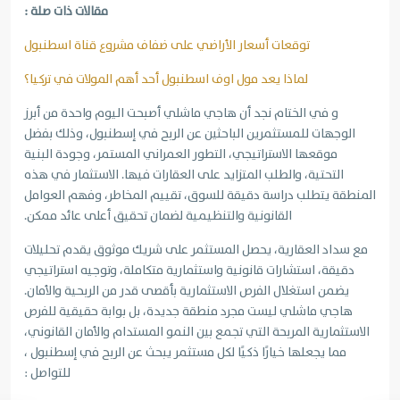
مقالات ذات صلة :
توقعات أسعار الأراضي على ضفاف مشروع قناة اسطنبول
لماذا يعد مول اوف اسطنبول أحد أهم المولات في تركيا؟
و في الختام نجد أن هاجي ماشلي أصبحت اليوم واحدة من أبرز
الوجهات للمستثمرين الباحثين عن الربح في إسطنبول، وذلك بفضل
موقعها الاستراتيجي، التطور العمراني المستمر، وجودة البنية
التحتية، والطلب المتزايد على العقارات فيها. الاستثمار في هذه
المنطقة يتطلب دراسة دقيقة للسوق، تقييم المخاطر، وفهم العوامل
القانونية والتنظيمية لضمان تحقيق أعلى عائد ممكن.
مع سداد العقارية، يحصل المستثمر على شريك موثوق يقدم تحليلات
دقيقة، استشارات قانونية واستثمارية متكاملة، وتوجيه استراتيجي
يضمن استغلال الفرص الاستثمارية بأقصى قدر من الربحية والأمان.
هاجي ماشلي ليست مجرد منطقة جديدة، بل بوابة حقيقية للفرص
الاستثمارية المربحة التي تجمع بين النمو المستدام والأمان القانوني،
مما يجعلها خيارًا ذكيًا لكل مستثمر يبحث عن الربح في إسطنبول ،
للتواصل :