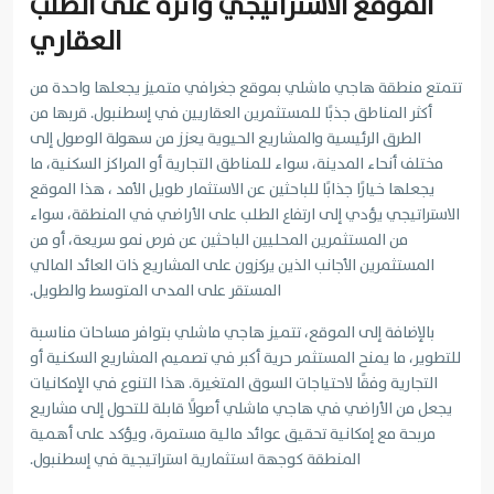
الموقع الاستراتيجي وأثره على الطلب
العقاري
تتمتع منطقة هاجي ماشلي بموقع جغرافي متميز يجعلها واحدة من
أكثر المناطق جذبًا للمستثمرين العقاريين في إسطنبول. قربها من
الطرق الرئيسية والمشاريع الحيوية يعزز من سهولة الوصول إلى
مختلف أنحاء المدينة، سواء للمناطق التجارية أو المراكز السكنية، ما
يجعلها خيارًا جذابًا للباحثين عن الاستثمار طويل الأمد ، هذا الموقع
الاستراتيجي يؤدي إلى ارتفاع الطلب على الأراضي في المنطقة، سواء
من المستثمرين المحليين الباحثين عن فرص نمو سريعة، أو من
المستثمرين الأجانب الذين يركزون على المشاريع ذات العائد المالي
المستقر على المدى المتوسط والطويل.
بالإضافة إلى الموقع، تتميز هاجي ماشلي بتوافر مساحات مناسبة
للتطوير، ما يمنح المستثمر حرية أكبر في تصميم المشاريع السكنية أو
التجارية وفقًا لاحتياجات السوق المتغيرة. هذا التنوع في الإمكانيات
يجعل من الأراضي في هاجي ماشلي أصولًا قابلة للتحول إلى مشاريع
مربحة مع إمكانية تحقيق عوائد مالية مستمرة، ويؤكد على أهمية
المنطقة كوجهة استثمارية استراتيجية في إسطنبول.