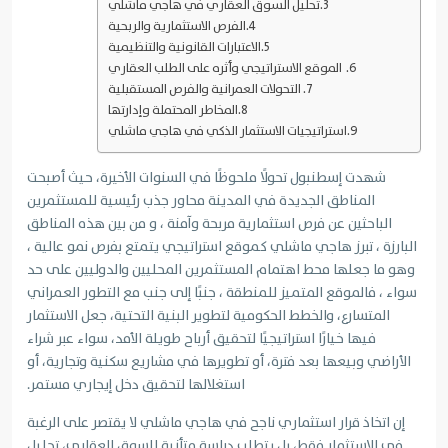
تحليل السوق العقاري في هاجي ماشلي
الفرص الاستثمارية والربحية
الاعتبارات القانونية والتنظيمية
الموقع الاستراتيجي وأثره على الطلب العقاري
التحولات العمرانية والفرص المستقبلية
المخاطر المحتملة وإدارتها
استراتيجيات الاستثمار الذكي في هاجي ماشلي
شهدت إسطنبول تحولًا ملحوظًا في السنوات الأخيرة، حيث أصبحت
المناطق الجديدة في المدينة محاور جذب رئيسية للمستثمرين
الباحثين عن فرص استثمارية مربحة وآمنة ، و من بين هذه المناطق
البارزة ، تبرز هاجي ماشلي كموقع استراتيجي يتمتع بفرص نمو عالية ،
وهو ما جعلها محط اهتمام المستثمرين المحليين والدوليين على حد
سواء ، فالموقع المتميز للمنطقة ، جنبًا إلى جنب مع التطور العمراني
المتسارع، والخطط الحكومية لتطوير البنية التحتية، جعل الاستثمار
فيها خيارًا استراتيجيًا لتحقيق أرباح طويلة الأمد، سواء عبر شراء
الأراضي وبيعها بعد فترة، أو تطويرها في مشاريع سكنية وتجارية، أو
استغلالها لتحقيق دخل إيجاري مستمر.
إن اتخاذ قرار استثماري ناجح في هاجي ماشلي لا يقتصر على الرغبة
في الاستثمار فقط، بل يتطلب دراسة متأنية للسوق العقاري، تحليل