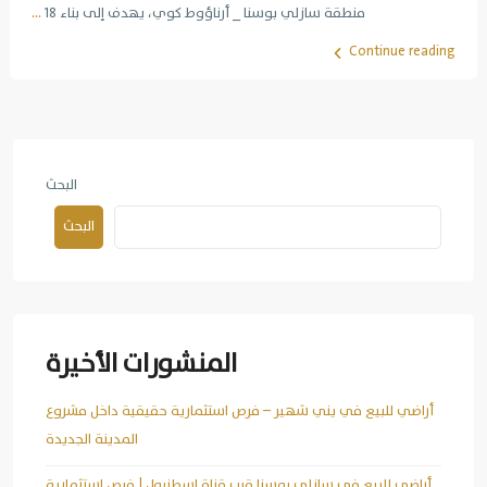
منطقة سازلي بوسنا _ أرناؤوط كوي، يهدف إلى بناء 18
...
Continue reading
البحث
البحث
المنشورات الأخيرة
أراضي للبيع في يني شهير – فرص استثمارية حقيقية داخل مشروع
المدينة الجديدة
أراضي للبيع في سازلي بوسنا قرب قناة إسطنبول | فرص استثمارية