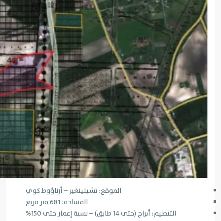
الموقع: تشيلينغير – أرناؤوط كوي
المساحة: 681 متر مربع
التنظيم: أبراج (حتى 14 طابق) – نسبة إعمار حتى 150%