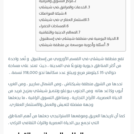
مراكز التسوق والترفيه
الخدمات والمرافق في شيشلي
شبكة المواصلات
الاستثمار العقاري في شيشلي
المساحات الخضراء
المعالم الدينية والثقافية
الحياة اليومية في منطقة شيشلي في إسطنبول
أسئلة وأجوبة موسعة عن منطقة شيشلي
تقع منطقة شيشلي في القسم الأوروبي من إسطنبول و تُعد واحدة
من أكثر المناطق حيوية وتنوعًا في المدينة ، حيث تمتد على مساحة
حوالي 35 كيلومتر مربع ويبلغ عدد سكانها نحو 318,000 نسمة. .
تحدها من الشرق منطقة بشيكتاش ، ومن الشمال ساريير ، ومن الغرب
أيوب وكاغد هانه ومن الجنوب بيوغلو و
تتميز شيشلي بمزيج فريد من
الحياة العصرية، الأبراج التجارية ، ومناطق التسوق الراقية ، ما يجعلها
وجهة مفضلة للعيش والعمل والاستثمار العقاري.
كما أن تاريخها العريق وموقعها الاستراتيجي جعلها من أهم المناطق
التي تجمع بين الحياة العصرية والتراث الثقافي التركي .