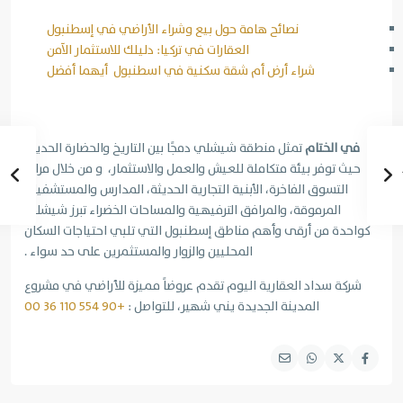
نصائح هامة حول بيع وشراء الأراضي في إسطنبول
العقارات في تركيا: دليلك للاستثمار الآمن
شراء أرض أم شقة سكنية في اسطنبول أيهما أفضل
في الختام
تمثل منطقة شيشلي دمجًا بين التاريخ والحضارة الحديثة
حيث توفر بيئة متكاملة للعيش والعمل والاستثمار، و من خلال مراكز
التسوق الفاخرة، الأبنية التجارية الحديثة، المدارس والمستشفيات
المرموقة، والمرافق الترفيهية والمساحات الخضراء تبرز شيشلي
كواحدة من أرقى وأهم مناطق إسطنبول التي تلبي احتياجات السكان
المحليين والزوار والمستثمرين على حد سواء .
شركة سداد العقارية اليوم تقدم عروضاً مميزة للأراضي في مشروع
المدينة الجديدة يني شهير، للتواصل :
+90 554 110 36 00