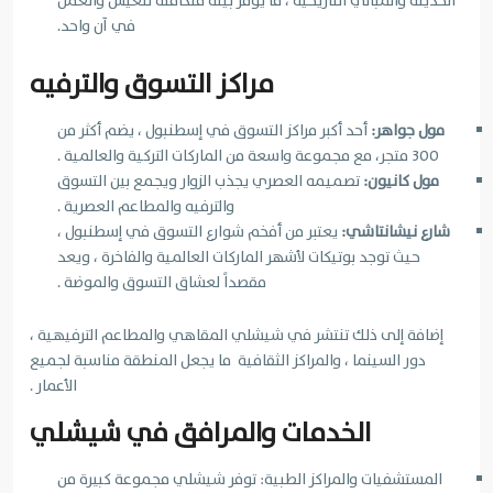
الحديثة والمباني التاريخية ، ما يوفر بيئة متكاملة للعيش والعمل
في آن واحد.
مراكز التسوق والترفيه
مول جواهر:
أحد أكبر مراكز التسوق في إسطنبول ، يضم أكثر من
300 متجر، مع مجموعة واسعة من الماركات التركية والعالمية .
مول كانيون:
تصميمه العصري يجذب الزوار ويجمع بين التسوق
والترفيه والمطاعم العصرية .
شارع نيشانتاشي:
يعتبر من أفخم شوارع التسوق في إسطنبول ،
حيث توجد بوتيكات لأشهر الماركات العالمية والفاخرة ، ويعد
مقصداً لعشاق التسوق والموضة .
إضافة إلى ذلك تنتشر في شيشلي المقاهي والمطاعم الترفيهية ،
دور السينما ، والمراكز الثقافية ما يجعل المنطقة مناسبة لجميع
الأعمار .
الخدمات والمرافق في شيشلي
المستشفيات والمراكز الطبية: توفر شيشلي مجموعة كبيرة من