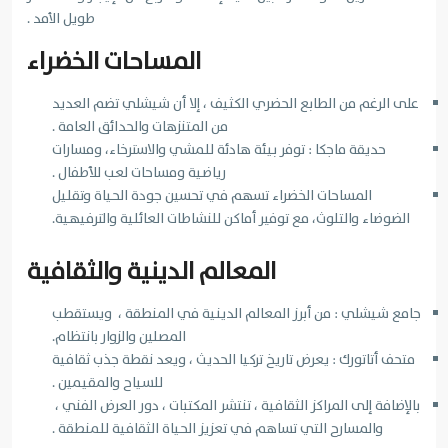
طويل الأمد .
المساحات الخضراء
على الرغم من الطابع الحضري الكثيف ، إلا أن شيشلي تضم العديد
من المتنزهات والحدائق العامة .
حديقة ماجكا : توفر بيئة هادئة للمشي والاسترخاء، ومسارات
رياضية ومساحات لعب للأطفال .
المساحات الخضراء تسهم في تحسين جودة الحياة وتقليل
الضوضاء والتلوث، مع توفير أماكن للنشاطات العائلية والترفيهية.
المعالم الدينية والثقافية
جامع شيشلي : من أبرز المعالم الدينية في المنطقة ، ويستقطب
المصلين والزوار بانتظام.
متحف أتاتورك : يعرض تاريخ تركيا الحديث ، ويعد نقطة جذب ثقافية
للسياح والمقيمين .
بالإضافة إلى المراكز الثقافية ، تنتشر المكتبات ، دور العرض الفني ،
والمسارح التي تساهم في تعزيز الحياة الثقافية للمنطقة .