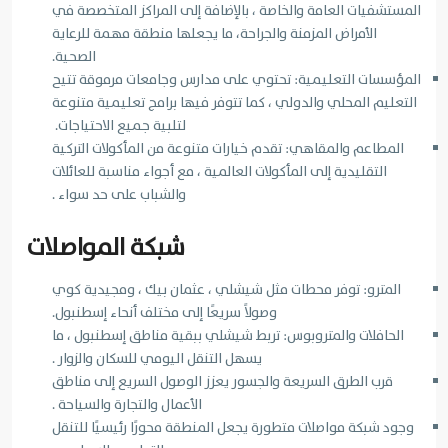
المستشفيات العامة والخاصة ، بالإضافة إلى المراكز المتخصصة في
الأمراض المزمنة والجراحة، ما يجعلها منطقة مهمة للرعاية
الصحية.
المؤسسات التعليمية: تحتوي على مدارس وجامعات مرموقة تتيح
التعليم المحلي والدولي ، كما تتوفر فيها برامج تعليمية متنوعة
لتلبية جميع الاحتياجات.
المطاعم والمقاهي: تقدم خيارات متنوعة من المأكولات التركية
التقليدية إلى المأكولات العالمية ، مع أجواء مناسبة للعائلات
والشباب على حد سواء .
شبكة المواصلات
المترو: توفر محطات مثل شيشلي ، عثمان بيك ، ومجيدية كوي
وصولاً سريعًا إلى مختلف أنحاء إسطنبول.
الحافلات والمتروبوس: تربط شيشلي ببقية مناطق إسطنبول ، ما
يسهل التنقل اليومي للسكان والزوار .
قرب الطرق السريعة والجسور يعزز الوصول السريع إلى مناطق
الأعمال والتجارة والسياحة .
وجود شبكة مواصلات متطورة يجعل المنطقة محورًا رئيسيًا للتنقل